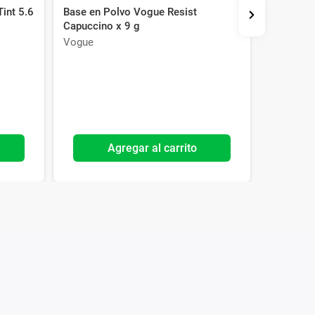
Tint 5.6
Base en Polvo Vogue Resist
Base Líqu
Capuccino x 9 g
Second S
Vogue
Max Fact
Agregar al carrito