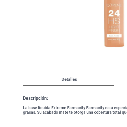
Bazar
Modelado y Peinado
Ver Todo
Detalles
Descripción:
La base líquida Extreme Farmacity Farmacity está especi
grasas. Su acabado mate te otorga una cobertura total q