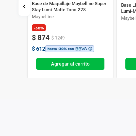
Base de Maquillaje Maybelline Super
225
Base L
Stay Lumi-Matte Tono 228
Lumi-M
Maybelline
Maybel
-30%
$
874
$
1249
$
612
o
Agregar al carrito