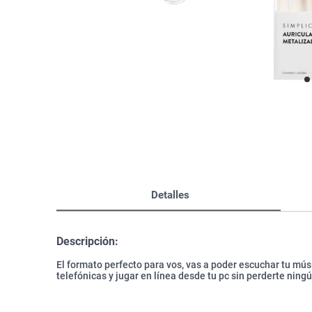
Bazar
Modelado y Peinado
Ver Todo
Detalles
Descripción:
El formato perfecto para vos, vas a poder escuchar tu mú
telefónicas y jugar en línea desde tu pc sin perderte ningú