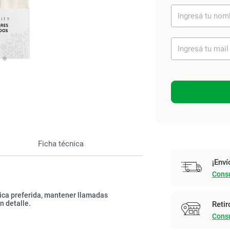
Ver todo
Ficha técnica
¡Enví
Consu
sica preferida, mantener llamadas
n detalle.
Retir
Consu