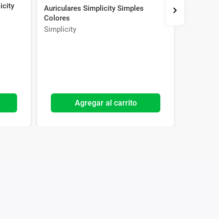
icity
Auriculares Simplicity Simples
Auricular
Colores
Simplicity
Simplicit
Agregar al carrito