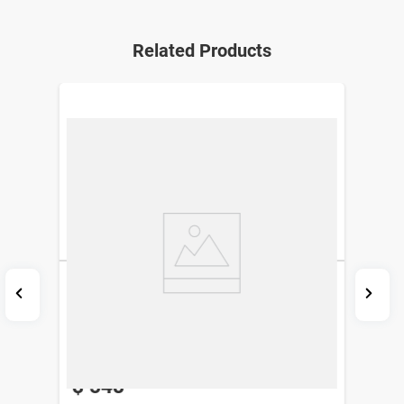
Related Products
Crema Dérmica Efaderm Kg x 20 g
EFA
$
548