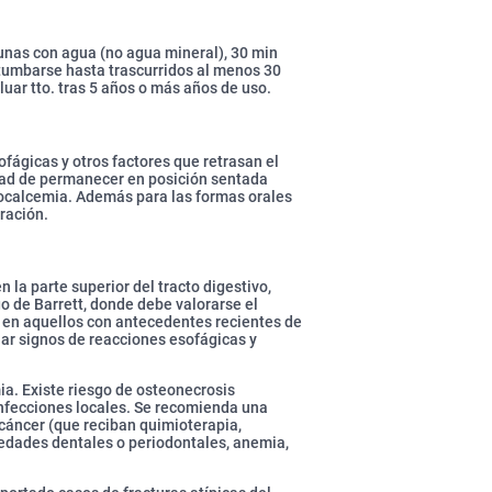
unas con agua (no agua mineral), 30 min
 tumbarse hasta trascurridos al menos 30
luar tto. tras 5 años o más años de uso.
fágicas y otros factores que retrasan el
idad de permanecer en posición sentada
pocalcemia. Además para las formas orales
iración.
 la parte superior del tracto digestivo,
 de Barrett, donde debe valorarse el
mo en aquellos con antecedentes recientes de
lar signos de reacciones esofágicas y
mia. Existe riesgo de osteonecrosis
infecciones locales. Se recomienda una
 cáncer (que reciban quimioterapia,
medades dentales o periodontales, anemia,