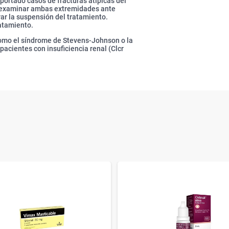
portado casos de fracturas atípicas del
be examinar ambas extremidades ante
ar la suspensión del tratamiento.
ratamiento.
omo el síndrome de Stevens-Johnson o la
pacientes con insuficiencia renal (Clcr