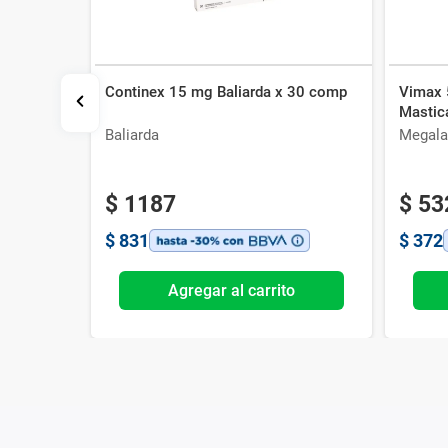
Continex 15 mg Baliarda x 30 comp
Vimax 
p
Mastic
Baliarda
Megala
$
1187
$
53
$
831
$
372
o
Agregar al carrito