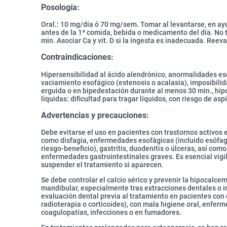
Posología:
Oral.: 10 mg/día ó 70 mg/sem. Tomar al levantarse, en ay
antes de la 1ª comida, bebida o medicamento del día. No
min. Asociar Ca y vit. D si la ingesta es inadecuada. Reeva
Contraindicaciones:
Hipersensibilidad al ácido alendrónico, anormalidades eso
vaciamiento esofágico (estenosis o acalasia), imposibil
erguida o en bipedestación durante al menos 30 min., hi
líquidas: dificultad para tragar líquidos, con riesgo de asp
Advertencias y precauciones:
Debe evitarse el uso en pacientes con trastornos activos en
como disfagia, enfermedades esofágicas (incluido esófago
riesgo-beneficio), gastritis, duodenitis o úlceras, así co
enfermedades gastrointestinales graves. Es esencial vigi
suspender el tratamiento si aparecen.
Se debe controlar el calcio sérico y prevenir la hipocalce
mandibular, especialmente tras extracciones dentales o 
evaluación dental previa al tratamiento en pacientes con
radioterapia o corticoides), con mala higiene oral, enfer
coagulopatías, infecciones o en fumadores.