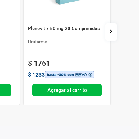
Plenovit x 50 mg 20 Comprimidos
Argenzil
Urufarma
Eurofarm
$
1761
$
1233
Agregar al carrito