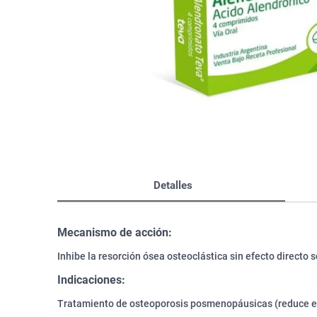
Bazar
Modelado y Peinado
Ver Todo
Detalles
Mecanismo de acción:
Inhibe la resorción ósea osteoclástica sin efecto directo 
Indicaciones:
Tratamiento de osteoporosis posmenopáusicas (reduce el 