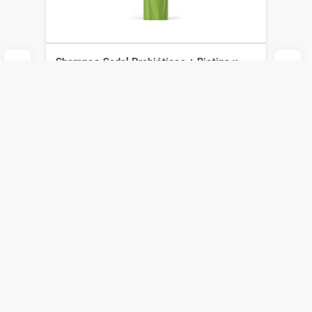
Shampoo Sedal Prebióticos + Biotina x
650 ml
Sedal
$
339
$
237
Agregar al carrito
Compra online