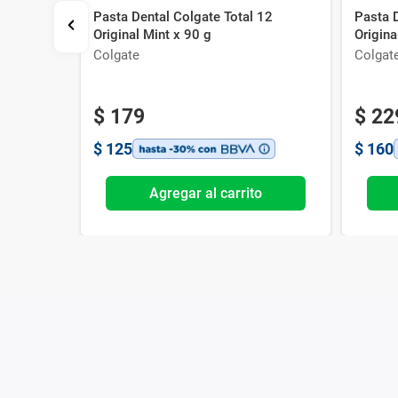
gard x 90
Pasta Dental Colgate Total 12
Pasta D
Original Mint x 90 g
Origina
Colgate
Colgat
$
179
$
22
$
125
$
160
o
Agregar al carrito