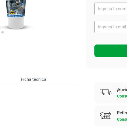
Ver todo
Ficha técnica
¡Enví
Consu
Retir
Consu