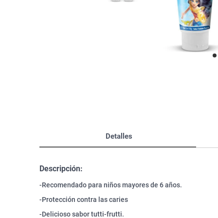
Bazar
Modelado y Peinado
Ver Todo
Detalles
Descripción:
-Recomendado para niños mayores de 6 años.
-Protección contra las caries
-Delicioso sabor tutti-frutti.