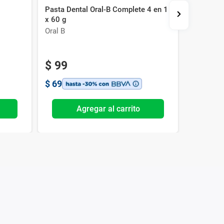
Pasta Dental Oral-B Complete 4 en 1
Pasta Den
x 60 g
90 g
Oral B
Colgate
$
99
$
169
$
69
$
118
Agregar al carrito