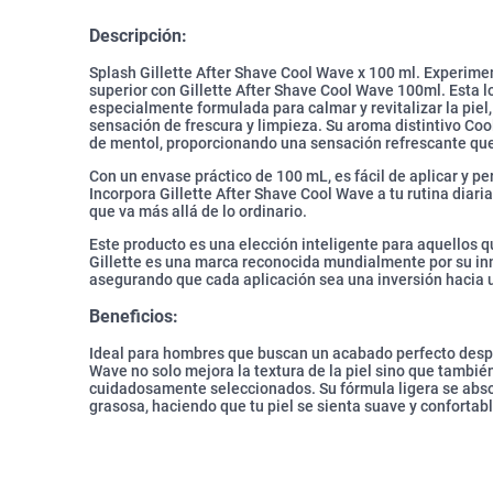
Descripción:
Splash Gillette After Shave Cool Wave x 100 ml. Experimen
superior con Gillette After Shave Cool Wave 100ml. Esta l
especialmente formulada para calmar y revitalizar la piel,
sensación de frescura y limpieza. Su aroma distintivo C
de mentol, proporcionando una sensación refrescante que
Con un envase práctico de 100 mL, es fácil de aplicar y per
Incorpora Gillette After Shave Cool Wave a tu rutina diari
que va más allá de lo ordinario.
Este producto es una elección inteligente para aquellos qu
Gillette es una marca reconocida mundialmente por su inn
asegurando que cada aplicación sea una inversión hacia u
Beneficios:
Ideal para hombres que buscan un acabado perfecto despué
Wave no solo mejora la textura de la piel sino que también
cuidadosamente seleccionados. Su fórmula ligera se abs
grasosa, haciendo que tu piel se sienta suave y confortabl