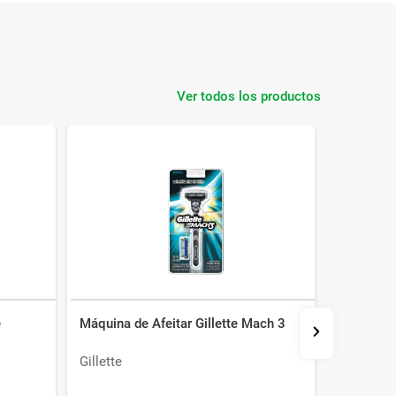
Ver todos los productos
e
Máquina de Afeitar Gillette Mach 3
Bandas De
Piel Norm
Gillette
Enjoy