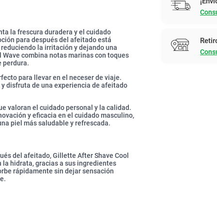
¡Enví
Consu
ta la frescura duradera y el cuidado
oción para después del afeitado está
Retir
 reduciendo la irritación y dejando una
Consu
ool Wave combina notas marinas con toques
 perdura.
fecto para llevar en el neceser de viaje.
a y disfruta de una experiencia de afeitado
e valoran el cuidado personal y la calidad.
ovación y eficacia en el cuidado masculino,
na piel más saludable y refrescada.
s del afeitado, Gillette After Shave Cool
 la hidrata, gracias a sus ingredientes
orbe rápidamente sin dejar sensación
e.