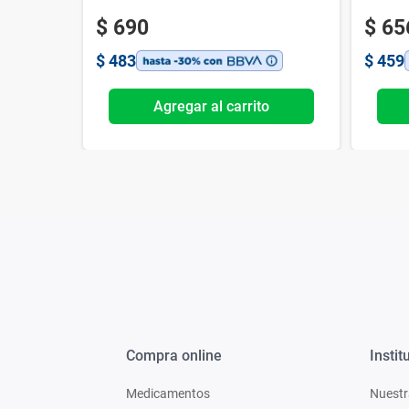
$
690
$
65
$
483
$
459
o
Agregar al carrito
Compra online
Instit
Medicamentos
Nuestr