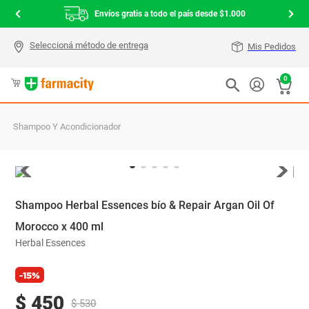
Envíos gratis a todo el país desde $1.000
Mis Pedidos
0
Shampoo Y Acondicionador
Shampoo Herbal Essences bío & Repair Argan Oil Of
Morocco x 400 ml
Herbal Essences
-15%
$
450
$
530