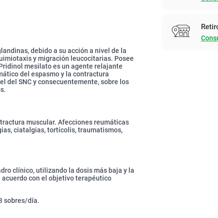
Retir
Consu
landinas, debido a su acción a nivel de la
quimiotaxis y migración leucocitarias. Posee
Pridinol mesilato es un agente relajante
mático del espasmo y la contractura
ivel del SNC y consecuentemente, sobre los
s.
tractura muscular. Afecciones reumáticas
ias, ciatalgias, tortícolis, traumatismos,
dro clínico, utilizando la dosis más baja y la
 acuerdo con el objetivo terapéutico
3 sobres/día.