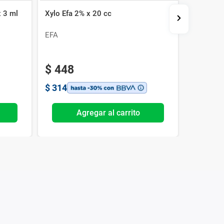
x 3 ml
Xylo Efa 2% x 20 cc
Dioxaflex
EFA
Gramon 
$
448
$
314
Agregar al carrito