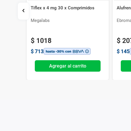
Tiflex x 4 mg 30 x Comprimidos
Alufre
Megalabs
Ebroma
$
1018
$
20
$
713
$
145
o
Agregar al carrito