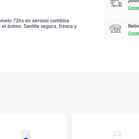
¡Enví
Consu
omelo 72hs en aerosol combina
Retir
 el ánimo. Sentite segura, fresca y
Consu