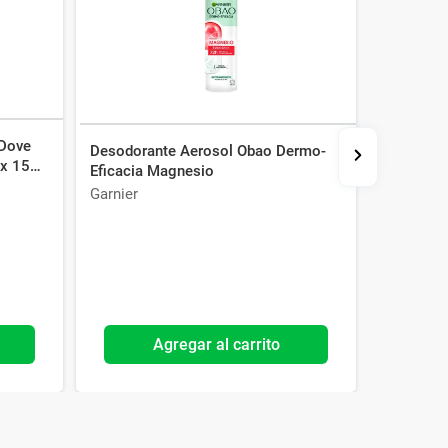
 Dove
Desodorante Aerosol Obao Dermo-
Pack X2 
 x 150
Eficacia Magnesio
Spice Fre
Garnier
Old Spice
Agregar al carrito