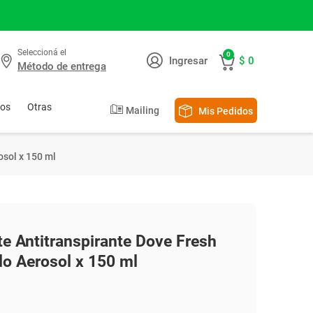
Seleccioná el
0
Ingresar
$ 0
Método de entrega
tos
Otras
Mailing
Mis Pedidos
ectro Belleza
lonias y Body Splash
lo
ultos
giene del Bebé
trición Infantil
tillón
sol x 150 ml
anchas y Bucleras
ampoo y Acondicionador
ñales
ñales
ches y Fórmulas
rtadoras y Afeitadoras
lsamos y Tratamientos
continencia
allas Húmedas
cesorios
piladoras
ño del Bebé
r todo
r Todo
e Antitranspirante Dove Fresh
o Aerosol x 150 ml