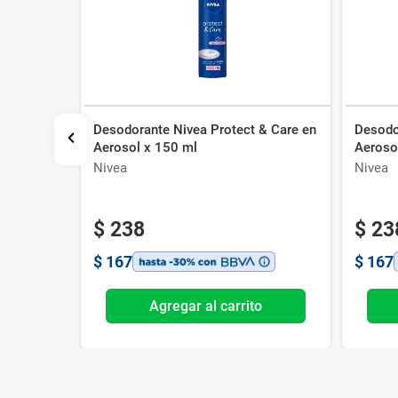
Desodorante Nivea Protect & Care en
Desodo
te Dove
Aerosol x 150 ml
Aeroso
Nivea
Nivea
$
238
$
23
$
167
$
167
o
Agregar al carrito