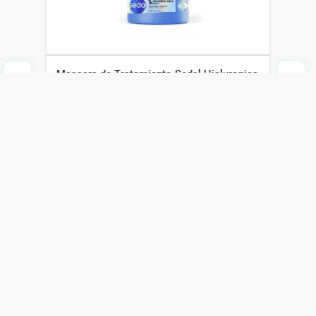
Mascara de Tratamiento Sedal Hialuronico
y Vit A x 300 g
Sedal
$
265
$
186
Agregar al carrito
Compra online