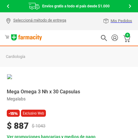
Envíos gratis a todo el país desde $1.000
Mis Pedidos
0
Cardiología
Mega Omega 3 Nh x 30 Capsulas
Megalabs
-15%
Exclusivo Web
$
887
$
1043
Ver promociones bancarias y medios de pago