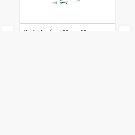
Cordiax Eurofarma 10 mg x 30 comp
Eurofarma
$
760
$
532
Agregar al carrito
Compra online