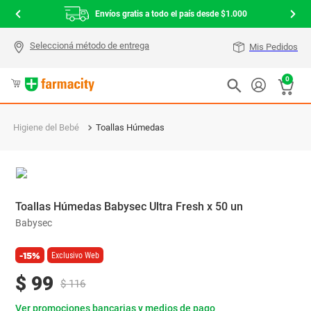
Envíos gratis a todo el país desde $1.000
Mis Pedidos
0
Higiene del Bebé
Toallas Húmedas
Toallas Húmedas Babysec Ultra Fresh x 50 un
Babysec
-15%
Exclusivo Web
$
99
$
116
Ver promociones bancarias y medios de pago