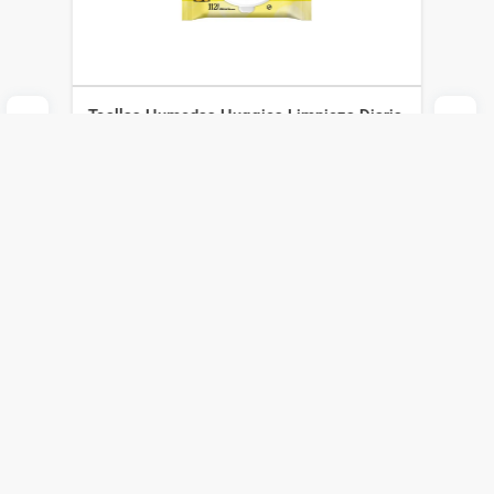
Toallas Humedas Huggies Limpieza Diaria
x 112 un
Huggies
$
206
$
144
Agregar al carrito
Compra online