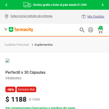
Envíos gratis a todo el país desde $1.000
Mis Pedidos
0
Cuidado Personal
Suplementos
Perfectil x 30 Cápsulas
Vitabiotics
-15%
Exclusivo Web
$
1188
$
1398
Ver promociones bancarias y medios de pago