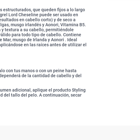
s estructurados, que queden fijos a lo largo
l grel Lord Cheseline puede ser usado en
esultados en cabello corto) y de seco a
 algas, musgo irlandés y Aonori, Vitamina B5.
 y textura a su cabello, permitiéndole
válido para todo tipo de cabello. Contiene
e Mar, musgo de Irlanda y Aonori . Ideal
plicándose en las raíces antes de utilizar el
alo con tus manos o con un peine hasta
 dependerá de la cantidad de cabello y del
umen adicional, aplique el producto Styling
d del tallo del pelo. A continuación, secar