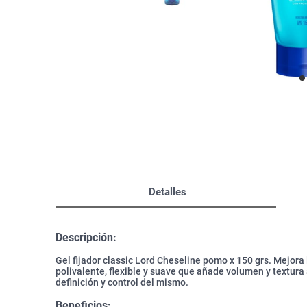
Bazar
Modelado y Peinado
Ver Todo
Detalles
Descripción:
Gel fijador classic Lord Cheseline pomo x 150 grs. Mejora la
polivalente, flexible y suave que añade volumen y textura 
definición y control del mismo.
Beneficios: