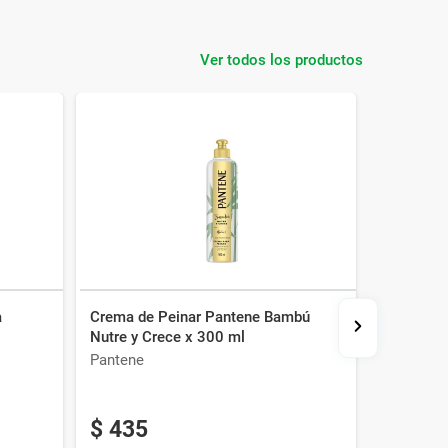
Ver todos los productos
a
Crema de Peinar Pantene Bambú
Crema pa
Nutre y Crece x 300 ml
Extremo 
Pantene
Pantene
$
435
$
409