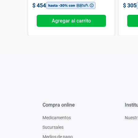
$
454
$
305
o
Agregar al carrito
Compra online
Instit
Medicamentos
Nuestr
Sucursales
Medios de pago