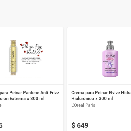
ara Peinar Pantene Anti-Frizz
Crema para Peinar Elvive Hidr
ación Extrema x 300 ml
Hialurónico x 300 ml
e
L'Oreal París
5
$
649