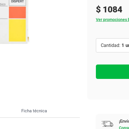
Ver todo
$
1084
Ver promociones 
1
Ficha técnica
¡Enví
Consu