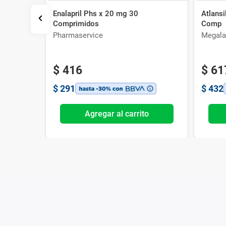
Enalapril Phs x 20 mg 30
Atlans
Comprimidos
Comp
Pharmaservice
Megala
$
416
$
61
$
291
$
432
o
Agregar al carrito