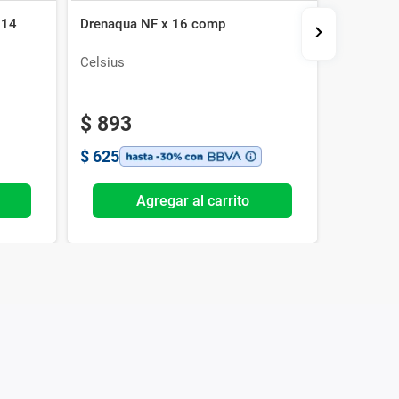
 14
Drenaqua NF x 16 comp
Mantixa 
Celsius
Megalab
$
893
$
389
$
625
$
2724
Agregar al carrito