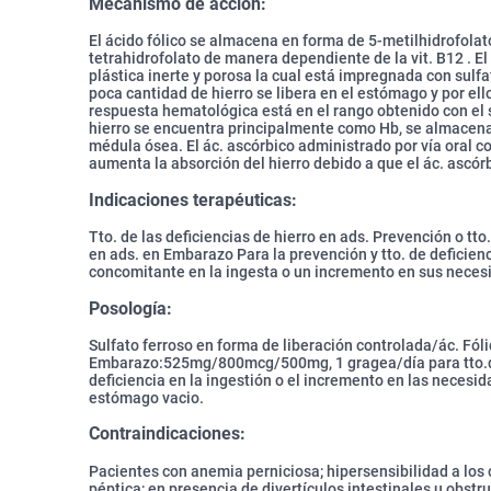
Mecanismo de acción:
El ácido fólico se almacena en forma de 5-metilhidrofolato
tetrahidrofolato de manera dependiente de la vit. B12 . E
plástica inerte y porosa la cual está impregnada con sulf
poca cantidad de hierro se libera en el estómago y por ello 
respuesta hematológica está en el rango obtenido con el s
hierro se encuentra principalmente como Hb, se almacena 
médula ósea. El ác. ascórbico administrado por vía oral 
aumenta la absorción del hierro debido a que el ác. ascórbi
Indicaciones terapéuticas:
Tto. de las deficiencias de hierro en ads. Prevención o tto
en ads. en Embarazo Para la prevención y tto. de deficien
concomitante en la ingesta o un incremento en sus neces
Posología:
Sulfato ferroso en forma de liberación controlada/ác. Fóli
Embarazo:525mg/800mcg/500mg, 1 gragea/día para tto.de 
deficiencia en la ingestión o el incremento en las necesida
estómago vacio.
Contraindicaciones:
Pacientes con anemia perniciosa; hipersensibilidad a los 
péptica; en presencia de divertículos intestinales u obstru