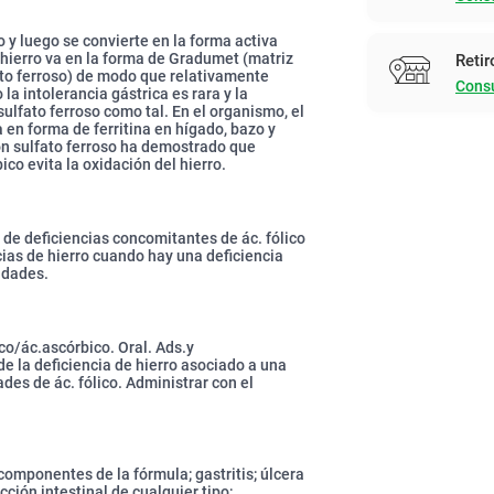
 y luego se convierte en la forma activa
l hierro va en la forma de Gradumet (matriz
Retir
ato ferroso) de modo que relativamente
Consu
la intolerancia gástrica es rara y la
ulfato ferroso como tal. En el organismo, el
en forma de ferritina en hígado, bazo y
con sulfato ferroso ha demostrado que
co evita la oxidación del hierro.
. de deficiencias concomitantes de ác. fólico
cias de hierro cuando hay una deficiencia
idades.
co/ác.ascórbico. Oral. Ads.y
la deficiencia de hierro asociado a una
des de ác. fólico. Administrar con el
componentes de la fórmula; gastritis; úlcera
cción intestinal de cualquier tipo;