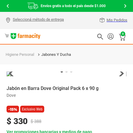
Envíos gratis a todo el país desde $1.000
Mis Pedidos
0
Higiene Personal
Jabones Y Ducha
Jabón en Barra Dove Original Pack 6 x 90 g
Dove
-15%
Exclusivo Web
$
330
$
388
Ver promociones bancarias y medios de pago