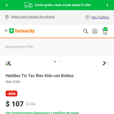
Envíos gratis a todo el país desde $1.000
Mis Pedidos
0
Accesorios De Pelo
Hebillas Tic Tac Wav Kids con Bolitas
Wav Kids
-30%
$
107
$
153
Ver promociones bancarias y medios de pago