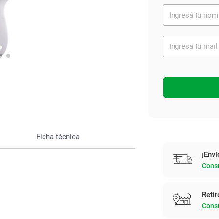
Ver todo
Ficha técnica
¡Enví
Consu
Retir
Consu