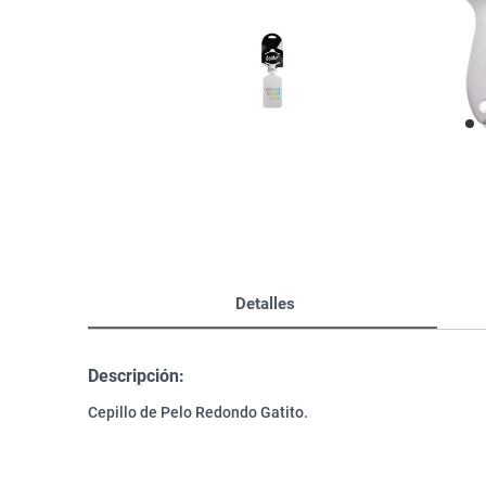
Bazar
Modelado y Peinado
Ver Todo
Detalles
Descripción:
Cepillo de Pelo Redondo Gatito.