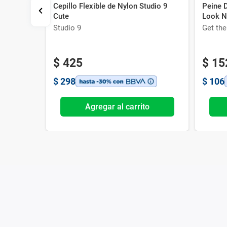
Cepillo Flexible de Nylon Studio 9
Peine 
pados x 2
Cute
Look N
Studio 9
Get th
$
425
$
15
$
298
$
106
o
Agregar al carrito