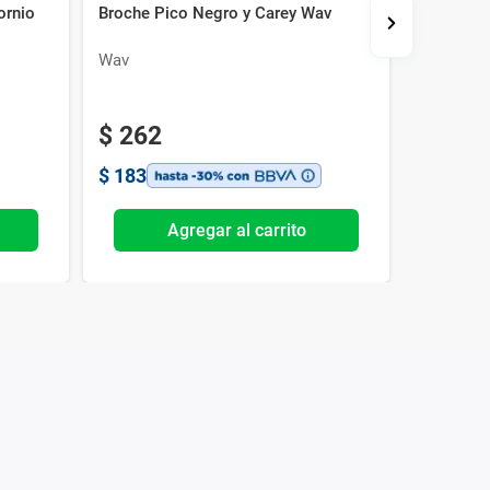
ornio
Broche Pico Negro y Carey Wav
Vincha c
Wav
Wav Kids
$
262
$
153
$
183
$
107
Agregar al carrito