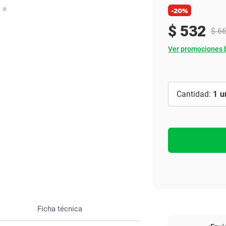
Ver todo
-20%
$
532
$
6
Ver promociones 
1
Ficha técnica