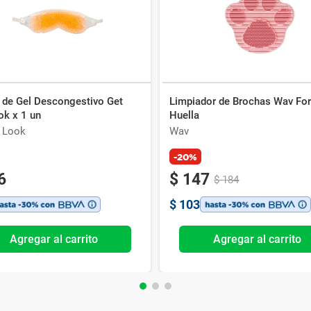
z de Gel Descongestivo Get
Limpiador de Brochas Wav Fo
ok x 1 un
Huella
e Look
Wav
-20%
6
$
147
$
184
$
103
Agregar al carrito
Agregar al carrito