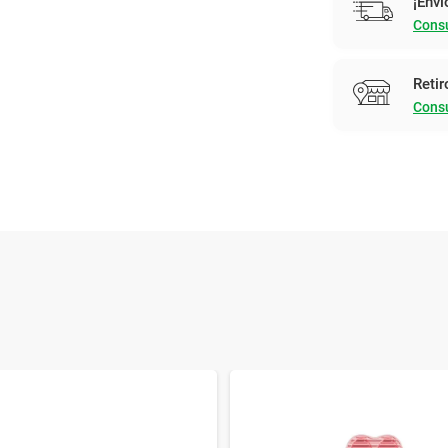
¡Enví
Consu
Retir
Consu