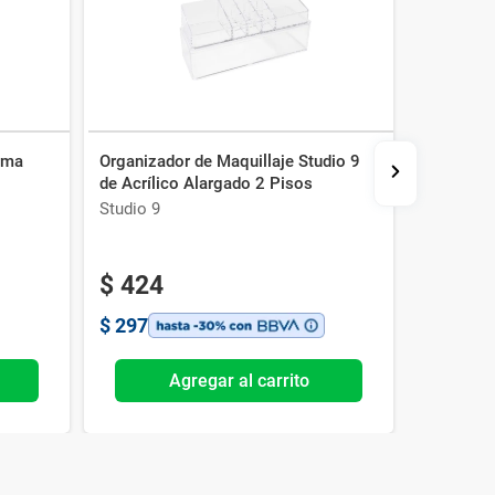
rma
Organizador de Maquillaje Studio 9
Set Studi
de Acrílico Alargado 2 Pisos
+ Palillo 
Studio 9
Studio 9
-20%
$
424
$
113
$
297
$
79
Agregar al carrito