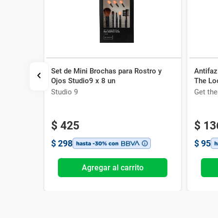
Set de Mini Brochas para Rostro y
Antifa
 para
Ojos Studio9 x 8 un
The Lo
Studio 9
Get th
$
425
$
13
$
298
$
95
o
Agregar al carrito