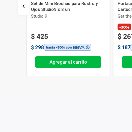
Set de Mini Brochas para Rostro y
Portac
Ojos Studio9 x 8 un
Cartuch
stel
Studio 9
Get th
-30%
$
425
$
26
$
298
$
187
o
Agregar al carrito