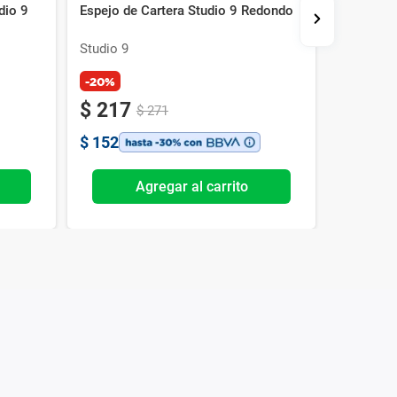
dio 9
Espejo de Cartera Studio 9 Redondo
Set de B
Tools Dúo
Studio 9
Get the L
-20%
$
217
$
271
$
152
Agregar al carrito