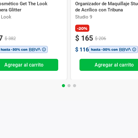
osmético Get The Look
Organizador de Maquillaje Stu
era Glitter
de Acrílico con Tribuna
e Look
Studio 9
-20%
7
$
165
$
382
$
206
$
116
Agregar al carrito
Agregar al carrito