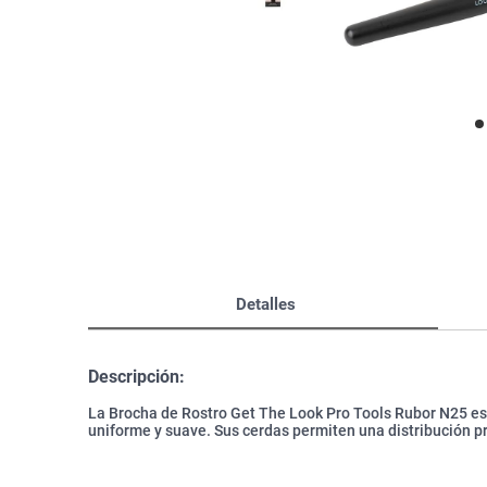
Bazar
Modelado y Peinado
Ver Todo
Detalles
Descripción:
La Brocha de Rostro Get The Look Pro Tools Rubor N25 es
uniforme y suave. Sus cerdas permiten una distribución pr