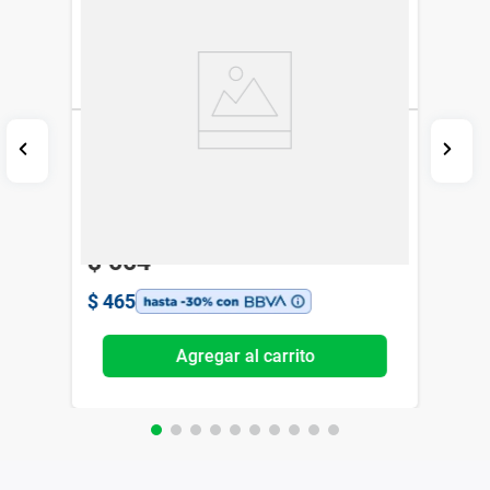
Tampones Kotex Medio x 2 un 40 un c/u
Kotex
$
664
$
465
Agregar al carrito