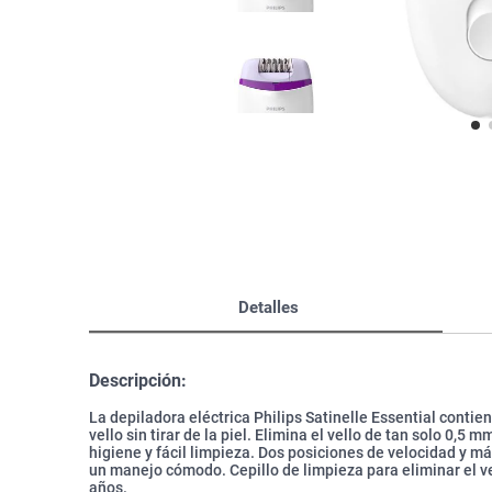
Bazar
Modelado y Peinado
Ver Todo
Detalles
Descripción:
La depiladora eléctrica Philips Satinelle Essential contie
vello sin tirar de la piel. Elimina el vello de tan solo 0,
higiene y fácil limpieza. Dos posiciones de velocidad y
un manejo cómodo. Cepillo de limpieza para eliminar el vel
años.