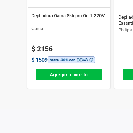
Depiladora Gama Skinpro Go 1 220V
Depilad
Essent
Gama
Philips
$
2156
$
1509
Agregar al carrito