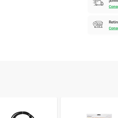
¡Enví
Consu
Retir
Consu