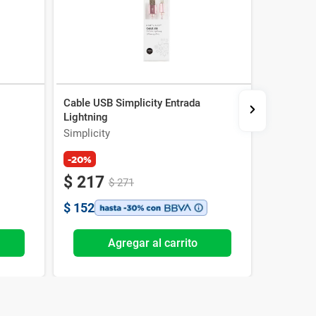
Cable USB Simplicity Entrada
Cable Usb
Lightning
Lightning
Simplicity
Simplicit
-20%
-30%
$
217
$
190
$
271
$
152
$
133
Agregar al carrito