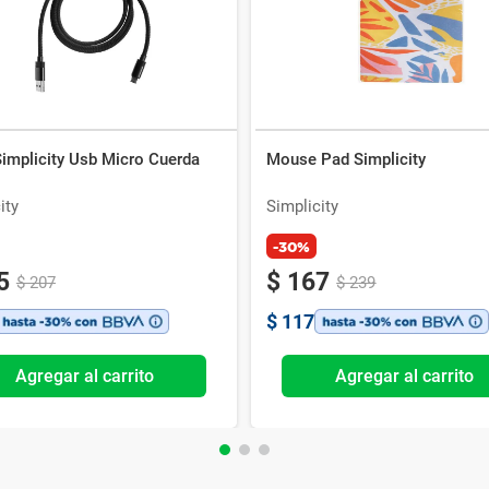
Simplicity Usb Micro Cuerda
Mouse Pad Simplicity
ity
Simplicity
-30%
5
$
167
$
207
$
239
$
117
Agregar al carrito
Agregar al carrito