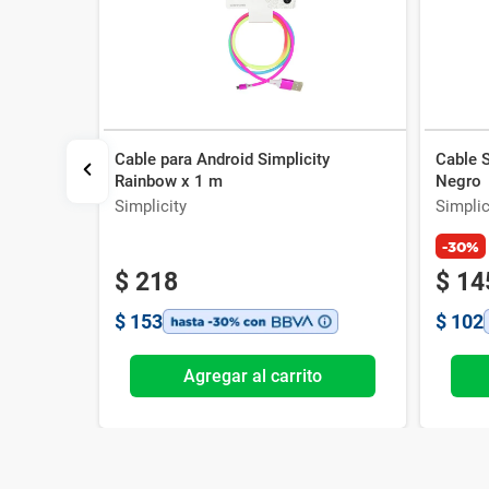
Cable para Android Simplicity
Cable 
ty Negro
Rainbow x 1 m
Negro
Simplicity
Simplic
-30%
$
218
$
14
$
153
$
102
o
Agregar al carrito