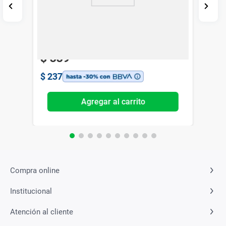
Base de Maquillaje Vogue Essential Fps
10 Calido x 25 ml
Vogue
$
339
$
237
Agregar al carrito
Compra online
Institucional
Atención al cliente