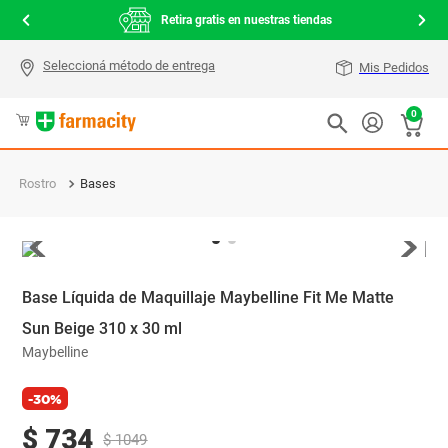
000
Retira gratis en nuestras tiendas
Mis Pedidos
0
Rostro
Bases
Base Líquida de Maquillaje Maybelline Fit Me Matte
Sun Beige 310 x 30 ml
Maybelline
-30%
$
734
$
1049