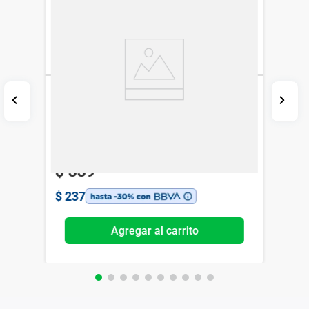
Base de Maquillaje Vogue Essential Fps
10 Calido x 25 ml
Vogue
$
339
$
237
Agregar al carrito