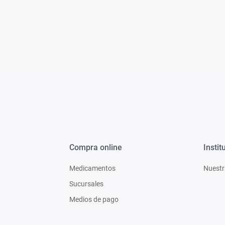
Bazar
Modelado y Peinado
Ver Todo
Compra online
Instit
Medicamentos
Nuestr
Sucursales
Medios de pago