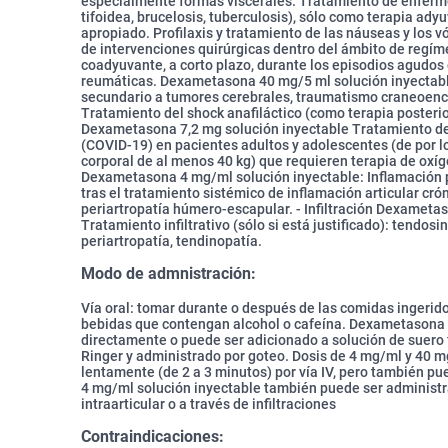
especialmente formas viscerales. Tratamiento de enferme
tifoidea, brucelosis, tuberculosis), sólo como terapia ady
apropiado. Profilaxis y tratamiento de las náuseas y los v
de intervenciones quirúrgicas dentro del ámbito de regí
coadyuvante, a corto plazo, durante los episodios agudo
reumáticas. Dexametasona 40 mg/5 ml solución inyectabl
secundario a tumores cerebrales, traumatismo craneoenc
Tratamiento del shock anafiláctico (como terapia posterior
Dexametasona 7,2 mg solución inyectable Tratamiento de
(COVID-19) en pacientes adultos y adolescentes (de por 
corporal de al menos 40 kg) que requieren terapia de oxíg
Dexametasona 4 mg/ml solución inyectable: Inflamación p
tras el tratamiento sistémico de inflamación articular cró
periartropatía húmero-escapular. - Infiltración Dexameta
Tratamiento infiltrativo (sólo si está justificado): tendosin
periartropatía, tendinopatía.
Modo de admnistración:
Vía oral: tomar durante o después de las comidas ingeridos
bebidas que contengan alcohol o cafeína. Dexametasona 
directamente o puede ser adicionado a solución de suero f
Ringer y administrado por goteo. Dosis de 4 mg/ml y 40 m
lentamente (de 2 a 3 minutos) por vía IV, pero también pu
4 mg/ml solución inyectable también puede ser administrad
intraarticular o a través de infiltraciones
Contraindicaciones: