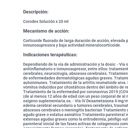
Descripción:
Corodex Solución x 20 ml
Mecanismo de acción:
Corticoide fluorado de larga duración de acción, elevada 
inmunosupresora y baja actividad mineralocorticoide.
Indicaciones terapéuticas:
Dependiendo de la vía de administración y la dosis: - Vía
antiinflamatorio e inmunosupresor, entre ellos: tratamie
cerebrales, neurocirugía, abscesos cerebrales. Tratamien
de enfermedades dermatológicas agudas graves. Tratami
autoinmunes. Tratamiento de la artritis reumatoide aiva. P
vómitos inducidos por citostáticos dentro del ámbito de 
Tratamiento de la enfermedad por coronavirus 2019 (COV
(de al menos 12 años de edad con un peso corporal de al 
oxígeno suplementaria.os. - Vía IV Dexametasona 4 mg/ml
edema cerebral secundario a tumores cerebrales, traumat
abscesos cerebrales o meningitis bacterian Tratamiento 
agudo grave o estatus asmático Tratamiento parenteral 
extensas agudas graves como la eritrodermia, pénfigo v
parenteral inicial de las fases activas de colagenosis co