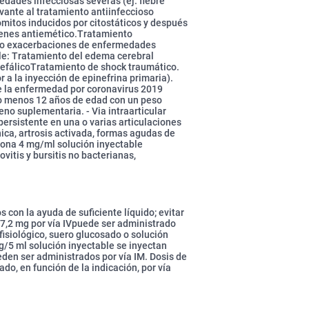
dades infecciosas severas (ej. fiebre
uvante al tratamiento antiinfeccioso
ómitos inducidos por citostáticos y después
menes antiemético.Tratamiento
s o exacerbaciones de enfermedades
e: Tratamiento del edema cerebral
efálicoTratamiento de shock traumático.
 a la inyección de epinefrina primaria).
 la enfermedad por coronavirus 2019
lo menos 12 años de edad con un peso
eno suplementaria. - Via intraarticular
ersistente en una o varias articulaciones
nica, artrosis activada, formas agudas de
sona 4 mg/ml solución inyectable
ovitis y bursitis no bacterianas,
 con la ayuda de suficiente líquido; evitar
7,2 mg por vía IVpuede ser administrado
isiológico, suero glucosado o solución
g/5 ml solución inyectable se inyectan
eden ser administrados por vía IM. Dosis de
o, en función de la indicación, por vía