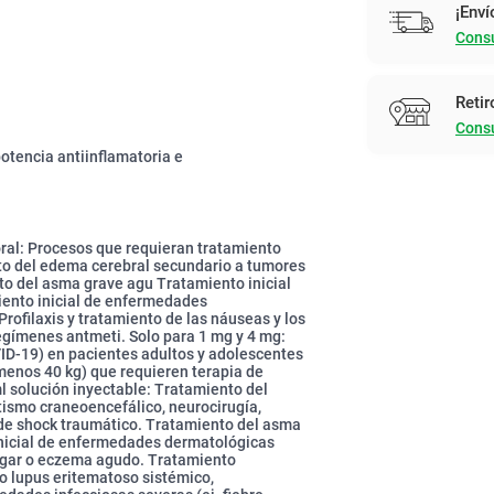
¡Enví
Consu
Retir
Consu
potencia antiinflamatoria e
 oral: Procesos que requieran tratamiento
nto del edema cerebral secundario a tumores
to del asma grave agu Tratamiento inicial
ento inicial de enfermedades
rofilaxis y tratamiento de las náuseas y los
regímenes antmeti. Solo para 1 mg y 4 mg:
ID-19) en pacientes adultos y adolescentes
menos 40 kg) que requieren terapia de
 solución inyectable: Tratamiento del
ismo craneoencefálico, neurocirugía,
de shock traumático. Tratamiento del asma
inicial de enfermedades dermatológicas
ulgar o eczema agudo. Tratamiento
mo lupus eritematoso sistémico,