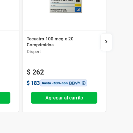
Tecuatro 100 mcg x 20
Viosol x 
Comprimidos
Dispert
Celsius
$
262
$
959
$
183
$
671
Agregar al carrito