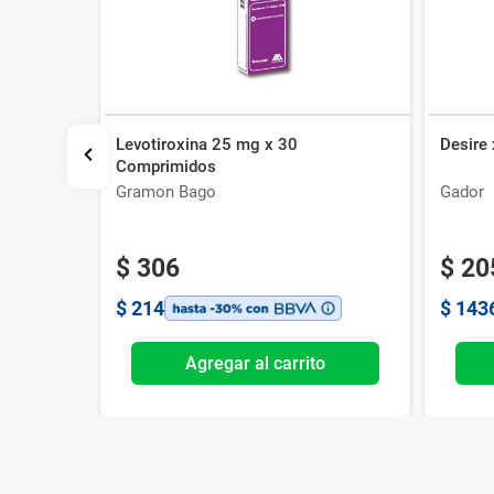
Levotiroxina 25 mg x 30
Desire
Comprimidos
Gramon Bago
Gador
$
306
$
20
$
214
$
143
o
Agregar al carrito