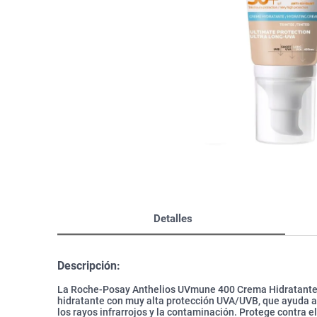
Bazar
Modelado y Peinado
Ver Todo
Detalles
Descripción:
La Roche-Posay Anthelios UVmune 400 Crema Hidratante
hidratante con muy alta protección UVA/UVB, que ayuda a 
los rayos infrarrojos y la contaminación. Protege contra e