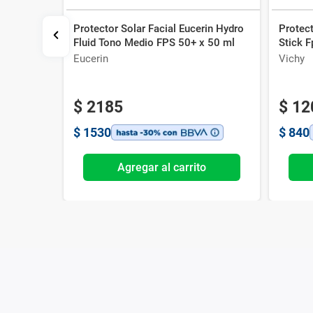
Protector Solar Facial Eucerin Hydro
Protect
oche-
Fluid Tono Medio FPS 50+ x 50 ml
Stick F
x 75 ml
Eucerin
Vichy
$
2185
$
12
$
1530
$
840
o
Agregar al carrito