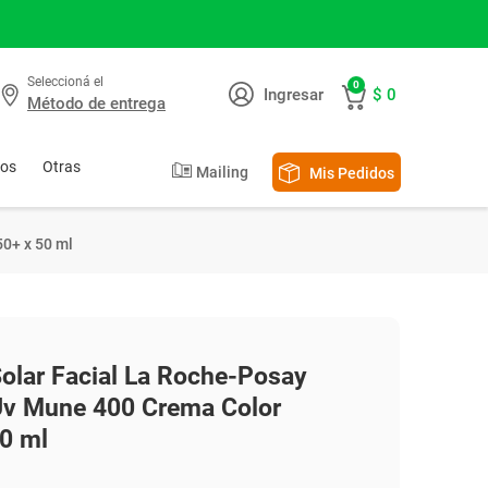
Seleccioná el
0
Ingresar
$ 0
Método de entrega
tos
Otras
Mailing
Mis Pedidos
ectro Belleza
lonias y Body Splash
lo
ultos
giene del Bebé
trición Infantil
tillón
50+ x 50 ml
anchas y Bucleras
ampoo y Acondicionador
ñales
ñales
ches y Fórmulas
rtadoras y Afeitadoras
lsamos y Tratamientos
continencia
allas Húmedas
cesorios
piladoras
ño del Bebé
r todo
r Todo
Solar Facial La Roche-Posay
Uv Mune 400 Crema Color
0 ml