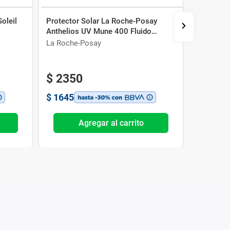
Soleil
Protector Solar La Roche-Posay
Protector
l
Anthelios UV Mune 400 Fluido
Soleil UV
Invisible Spf 50+ x 50 ml
La Roche-Posay
Vichy
$
2350
$
1645
Agregar al carrito