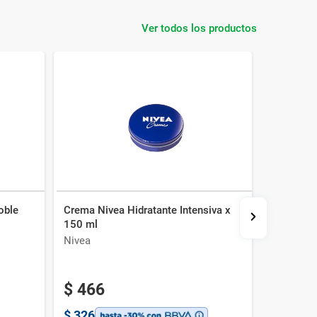
Ver todos los productos
oble
Crema Nivea Hidratante Intensiva x
Emulsión 
150 ml
400 g
Nivea
PerPiel
$
466
$
326