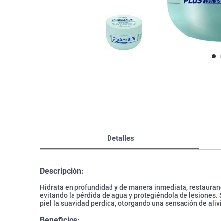
Bazar
Modelado y Peinado
Ver Todo
Detalles
Descripción:
Hidrata en profundidad y de manera inmediata, restaurando
evitando la pérdida de agua y protegiéndola de lesiones. 
piel la suavidad perdida, otorgando una sensación de aliv
Beneficios: