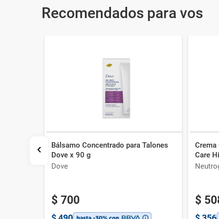
Recomendados para vos
Bálsamo Concentrado para Talones
Crema 
A Piel
Dove x 90 g
Care Hi
Dove
Neutro
$
700
$
50
$
490
$
356