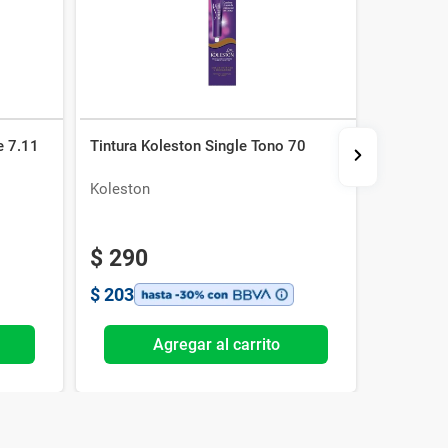
e 7.11
Tintura Koleston Single Tono 70
Tintura K
Koleston
Koleston
$
290
$
290
$
203
$
203
Agregar al carrito