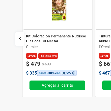
Kit Coloración Permanente Nutrisse
Tintur
Clásicos 80 Nectar
Rubio 
Garnier
L'Oreal
-25%
-25%
Exclusivo Web
$
479
$
66
$
639
$
335
$
467
o
Agregar al carrito