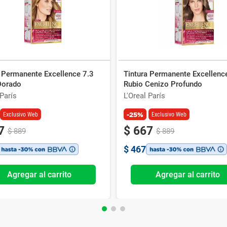
a Permanente Excellence 7.3
Tintura Permanente Excellenc
Dorado
Rubio Cenizo Profundo
 París
L'Oreal París
-25%
Exclusivo Web
Exclusivo Web
7
$
667
$
889
$
889
$
467
Agregar al carrito
Agregar al carrito