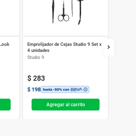
 Look
Emprolijador de Cejas Studio 9 Set x
Portacos
4 unidades
Cartucher
Studio 9
Get the L
-30%
$
283
$
267
$
198
$
187
Agregar al carrito