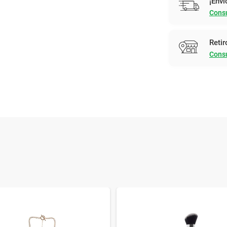
¡Enví
Consu
Retir
Consu