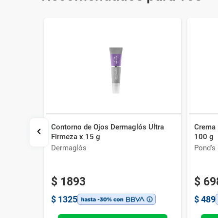
Contorno de Ojos Dermaglós Ultra
Crema 
s
Firmeza x 15 g
100 g
l
Dermaglós
Pond's
$
1893
$
69
$
1325
$
489