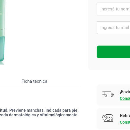
Ver todo
Ficha técnica
¡Enví
Consu
situd. Previene manchas. Indicada para piel
steada dermatológica y oftalmológicamente
Retir
Consu