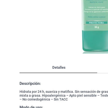
Bazar
Modelado y Peinado
Ver Todo
Detalles
Descripción:
Hidrata por 24 h, suaviza y matifica. Sin sensación de gra
mixta a grasa. Hipoalergénica – Apto piel sensible – Te
– No comedogénica – Sin TACC
Modo de uso: