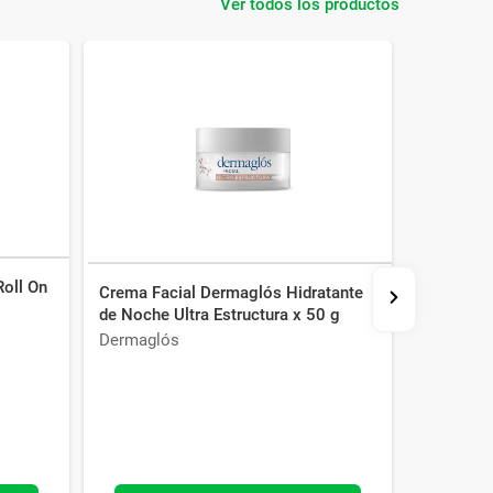
Ver todos los productos
Roll On
Crema Facial Dermaglós Hidratante
Desmaqui
de Noche Ultra Estructura x 50 g
Bifásico 
Dermaglós
Dermagl