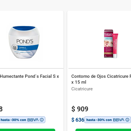
Humectante Pond´s Facial S x
Contorno de Ojos Cicatricure 
x 15 ml
Cicatricure
8
$
909
$
636