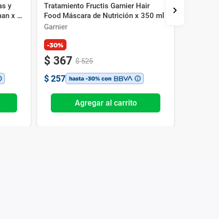
as y
Tratamiento Fructis Garnier Hair
Tónico Ca
an x 6
Food Máscara de Nutrición x 350 ml
B3 Antica
Garnier
Pantene
-30%
$
367
$
525
$
257
Agregar al carrito