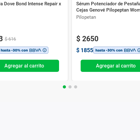
a Dove Bond Intense Repair x
Sérum Potenciador de Pestañ
Cejas Genové Pilopeptan Wom
ml
Pilopetan
3
$
2650
$
616
$
1855
Agregar al carrito
Agregar al carrito