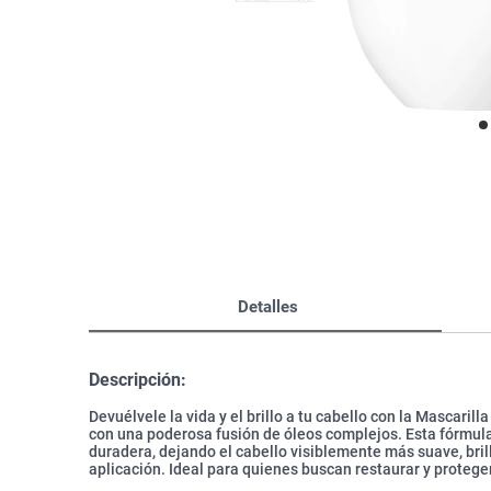
Bazar
Modelado y Peinado
Ver Todo
Detalles
Descripción:
Devuélvele la vida y el brillo a tu cabello con la Mascaril
con una poderosa fusión de óleos complejos. Esta fórmula
duradera, dejando el cabello visiblemente más suave, bril
aplicación. Ideal para quienes buscan restaurar y protege