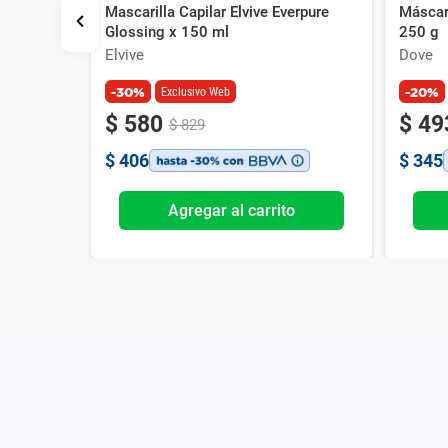
Mascarilla Capilar Elvive Everpure
Máscar
is Natural
Glossing x 150 ml
250 g
Elvive
Dove
-30%
-20%
Exclusivo Web
$
580
$
49
$
829
$
406
$
345
o
Agregar al carrito