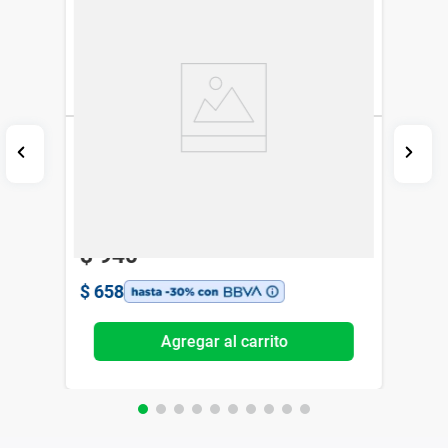
Súper Sérum Dr.Selby Hialurónico x 30 ml
Dr Selby
$
940
$
658
Agregar al carrito